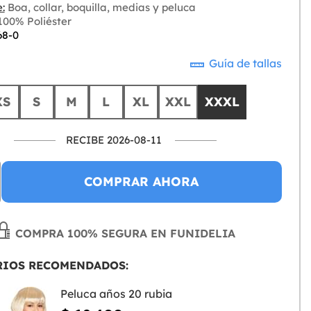
:
Boa, collar, boquilla, medias y peluca
00% Poliéster
68-0
Guía de tallas
XS
S
M
L
XL
XXL
XXXL
RECIBE 2026-08-11
COMPRAR AHORA
COMPRA 100% SEGURA EN FUNIDELIA
RIOS RECOMENDADOS:
Peluca años 20 rubia