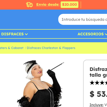
Envío desde:
$20.000
DISFRACES
ACCESORIOS
sters & Cabaret
Disfraces Charleston & Flappers
Disfra
talla 
$ 53
Incluye:
Ve