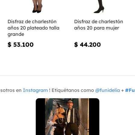
Disfraz de charlestón
Disfraz de charlestón
años 20 plateado talla
años 20 para mujer
grande
$ 53.100
$ 44.200
osotros en
Instagram
! Etiquétanos como
@funidelia
+
#Fu