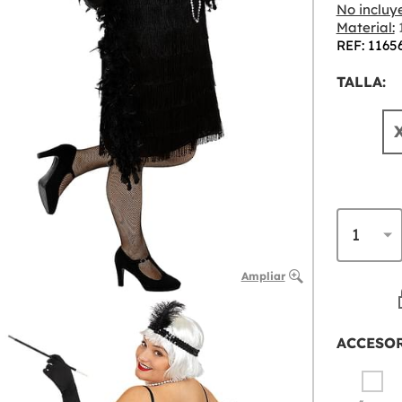
No incluye
Material:
1
REF: 1165
TALLA:
Ampliar
ACCESO