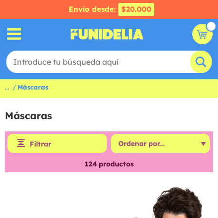
Envío desde:
$20.000
...
Máscaras
Máscaras
Filtrar
124
productos