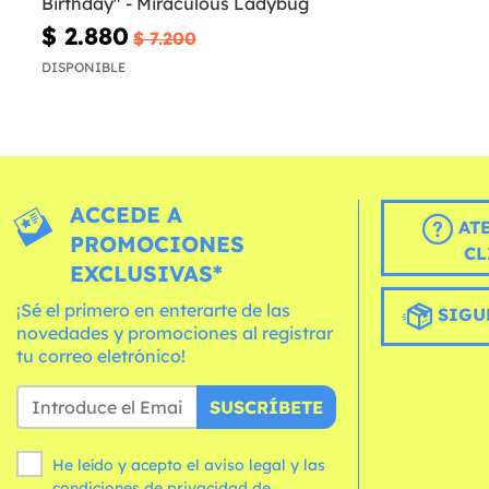
Birthday" - Miraculous Ladybug
$ 2.880
$ 7.200
DISPONIBLE
ACCEDE A
AT
PROMOCIONES
CL
EXCLUSIVAS*
¡Sé el primero en enterarte de las
SIGU
novedades y promociones al registrar
tu correo eletrónico!
SUSCRÍBETE
He leído y acepto el aviso legal y las
condiciones
de privacidad de