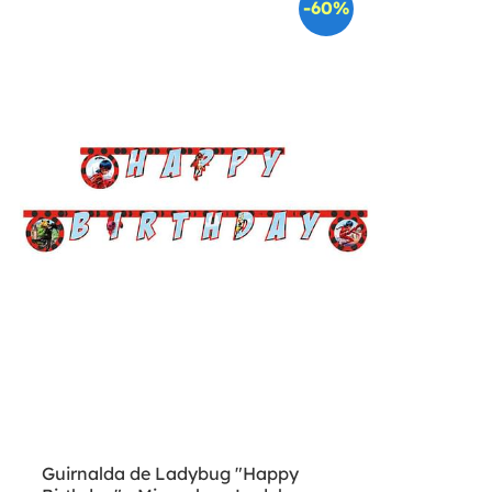
-60%
Guirnalda de Ladybug "Happy