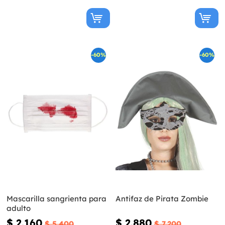
-60%
-60%
Mascarilla sangrienta para
Antifaz de Pirata Zombie
adulto
$ 2.160
$ 2.880
$ 5.400
$ 7.200