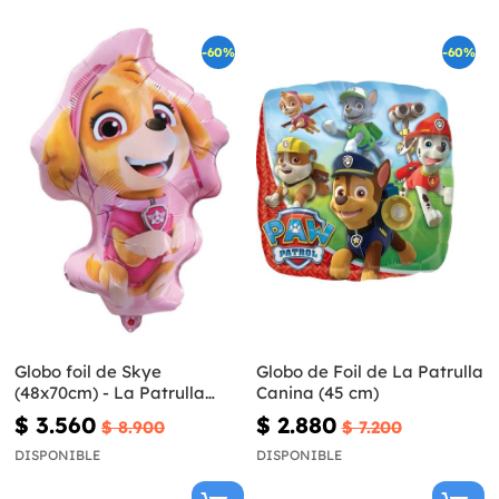
-60%
-60%
Globo foil de Skye
Globo de Foil de La Patrulla
(48x70cm) - La Patrulla
Canina (45 cm)
Canina
$ 3.560
$ 2.880
$ 8.900
$ 7.200
DISPONIBLE
DISPONIBLE