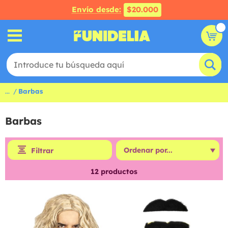
Envío desde:
$20.000
...
Barbas
Barbas
Filtrar
12
productos