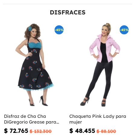
DISFRACES
-45%
-45%
Disfraz de Cha Cha
Chaqueta Pink Lady para
DiGregorio Grease para
mujer
mujer
$ 72.765
$ 48.455
$ 132.300
$ 88.100