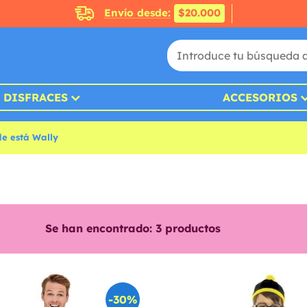
Envío desde:
$20.000
DISFRACES
ACCESORIOS
de está Wally
Se han encontrado:
3
productos
-30%