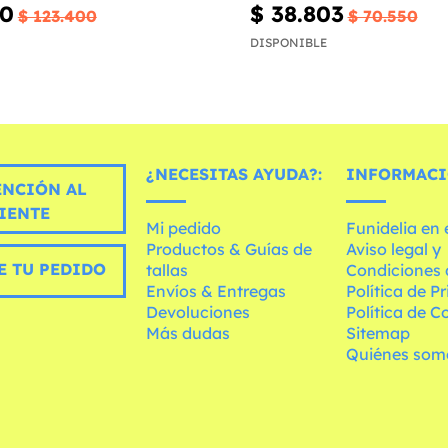
80
$ 38.803
$ 123.400
$ 70.550
DISPONIBLE
¿NECESITAS AYUDA?:
INFORMACI
ENCIÓN AL
IENTE
Mi pedido
Funidelia en
Productos & Guías de
Aviso legal y
E TU PEDIDO
tallas
Condiciones 
Envíos & Entregas
Política de P
Devoluciones
Política de C
Más dudas
Sitemap
Quiénes som