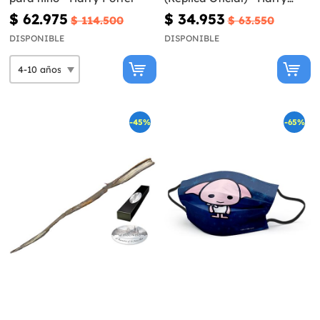
Potter y las Reliquias de la
$ 62.975
$ 34.953
$ 114.500
$ 63.550
Muerte
DISPONIBLE
DISPONIBLE
-45%
-65%