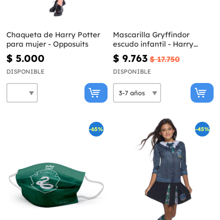
Chaqueta de Harry Potter
Mascarilla Gryffindor
para mujer - Opposuits
escudo infantil - Harry
Potter
$ 5.000
$ 9.763
$ 17.750
DISPONIBLE
DISPONIBLE
-65%
-45%