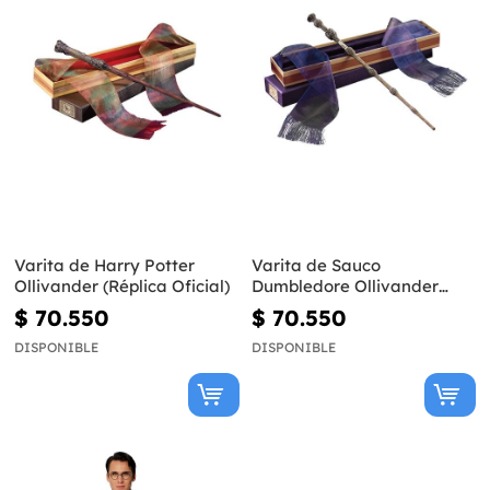
Varita de Harry Potter
Varita de Sauco
Ollivander (Réplica Oficial)
Dumbledore Ollivander
(Réplica Oficial) - Harry
$ 70.550
$ 70.550
Potter
DISPONIBLE
DISPONIBLE