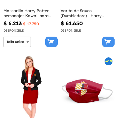
Mascarilla Harry Potter
Varita de Sauco
personajes Kawaii para
(Dumbledore) - Harry
adulto
Potter
$ 6.213
$ 61.650
$ 17.750
DISPONIBLE
DISPONIBLE
-45%