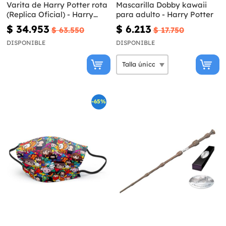
Varita de Harry Potter rota
Mascarilla Dobby kawaii
(Replica Oficial) - Harry
para adulto - Harry Potter
Potter y las Reliquias de la
$ 34.953
$ 6.213
$ 63.550
$ 17.750
Muerte
DISPONIBLE
DISPONIBLE
-65%