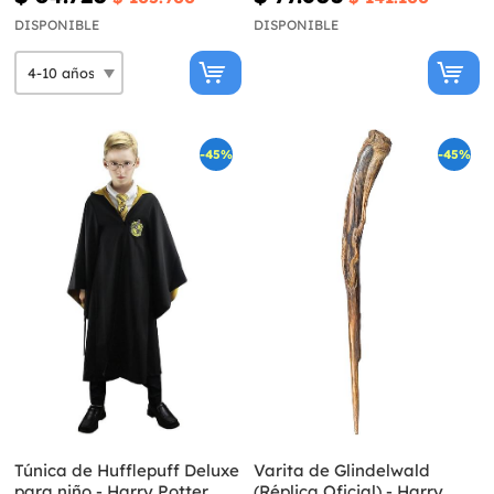
Potter
DISPONIBLE
DISPONIBLE
-45%
-45%
Túnica de Hufflepuff Deluxe
Varita de Glindelwald
para niño - Harry Potter
(Réplica Oficial) - Harry