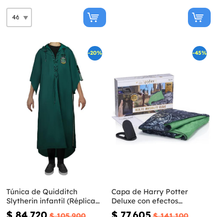
-20%
-45%
Túnica de Quidditch
Capa de Harry Potter
Slytherin infantil (Réplica
Deluxe con efectos
oficial Collectors) - Harry
especiales
$ 84.720
$ 77.605
$ 105.900
$ 141.100