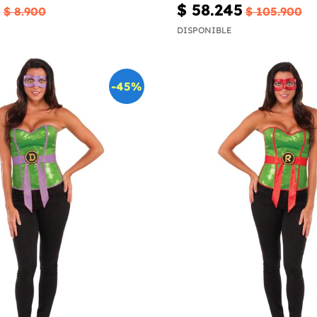
0
$ 58.245
$ 8.900
$ 105.900
DISPONIBLE
-45%