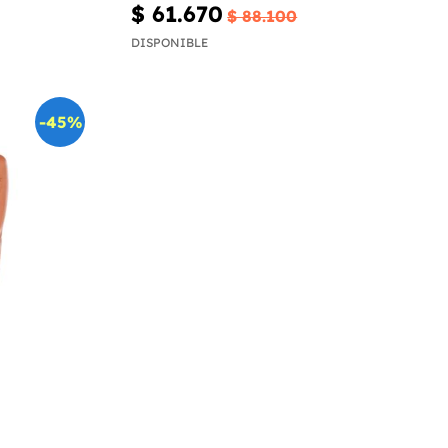
$ 61.670
$ 88.100
DISPONIBLE
-45%