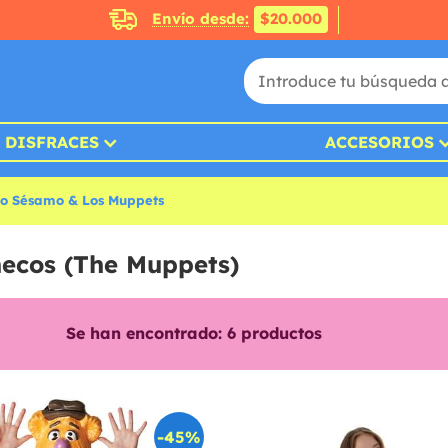
Envío desde:
$20.000
DISFRACES
ACCESORIOS
rio Sésamo & Los Muppets
ñecos (The Muppets)
Se han encontrado:
6
productos
-45%