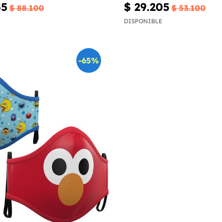
55
$ 29.205
$ 88.100
$ 53.100
DISPONIBLE
-65%