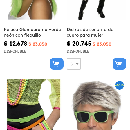
Peluca Glamourama verde
Disfraz de señorita de
neón con flequillo
cuero para mujer
$ 12.678
$ 20.745
$ 23.050
$ 23.050
DISPONIBLE
DISPONIBLE
-60%