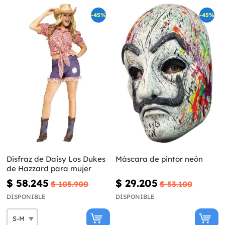
-45%
-45%
Disfraz de Daisy Los Dukes
Máscara de pintor neón
de Hazzard para mujer
$ 58.245
$ 29.205
$ 105.900
$ 53.100
DISPONIBLE
DISPONIBLE