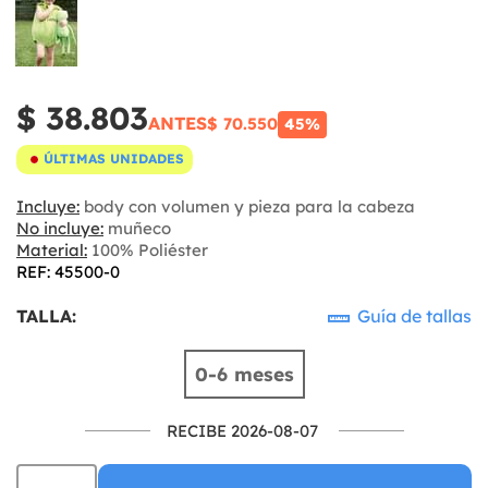
$ 38.803
ANTES
$ 70.550
45%
ÚLTIMAS UNIDADES
Incluye:
body con volumen y pieza para la cabeza
No incluye:
muñeco
Material:
100% Poliéster
REF: 45500-0
TALLA:
Guía de tallas
0-6 meses
RECIBE 2026-08-07