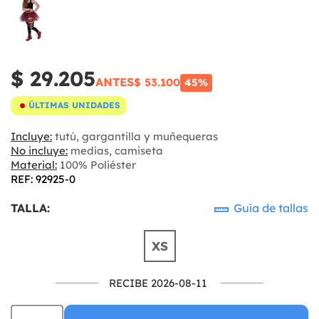
$ 29.205
ANTES
$ 53.100
45%
ÚLTIMAS UNIDADES
Incluye:
tutú, gargantilla y muñequeras
No incluye:
medias, camiseta
Material:
100% Poliéster
REF: 92925-0
TALLA:
Guía de tallas
XS
RECIBE 2026-08-11