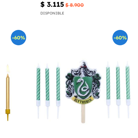
$ 3.115
$ 8.900
DISPONIBLE
-60%
-60%