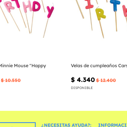
 Minnie Mouse "Happy
Velas de cumpleaños Cars
$ 4.340
$ 10.550
$ 12.400
DISPONIBLE
¿NECESITAS AYUDA?:
INFORMACI