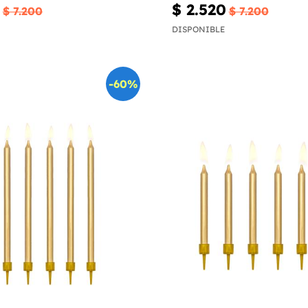
$ 2.520
$ 7.200
$ 7.200
DISPONIBLE
-60%