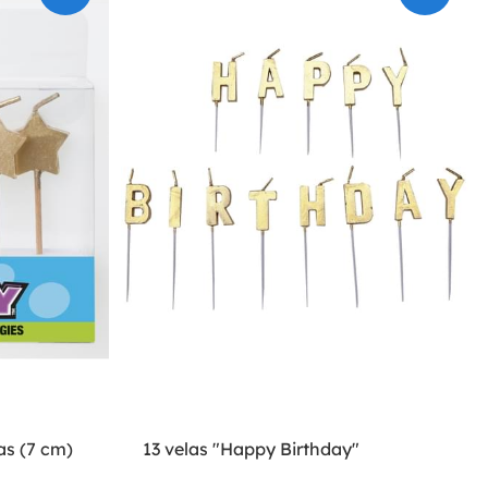
as (7 cm)
13 velas "Happy Birthday"