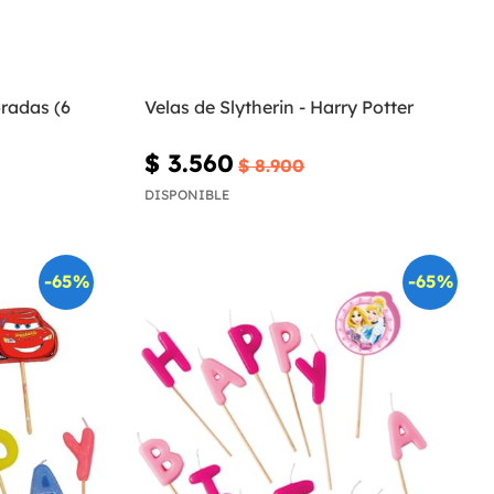
radas (6
Velas de Slytherin - Harry Potter
$ 3.560
$ 8.900
DISPONIBLE
-65%
-65%