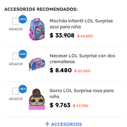
ACCESORIOS RECOMENDADOS:
-45%
Mochila infantil LOL Surprise
azul para niña
AÑADIR
$ 33.908
$ 61.650
-60%
Neceser LOL Surprise con dos
cremalleras
AÑADIR
$ 8.480
$ 21.200
-45%
Gorro LOL Surprise rosa para
niña
AÑADIR
$ 9.763
$ 17.750
ACCESORIOS