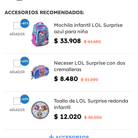
ACCESORIOS RECOMENDADOS:
-45%
Mochila infantil LOL Surprise
azul para niña
AÑADIR
$ 33.908
$ 61.650
-60%
Neceser LOL Surprise con dos
cremalleras
AÑADIR
$ 8.480
$ 21.200
-60%
Toalla de LOL Surprise redonda
infantil
AÑADIR
$ 12.020
$ 30.050
ACCESORIOS