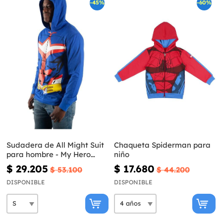
-45%
-60%
Sudadera de All Might Suit
Chaqueta Spiderman para
para hombre - My Hero
niño
Academia
$ 29.205
$ 17.680
$ 53.100
$ 44.200
DISPONIBLE
DISPONIBLE