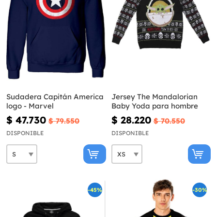
Sudadera Capitán America
Jersey The Mandalorian
logo - Marvel
Baby Yoda para hombre
$ 47.730
$ 28.220
$ 79.550
$ 70.550
DISPONIBLE
DISPONIBLE
-45%
-30%