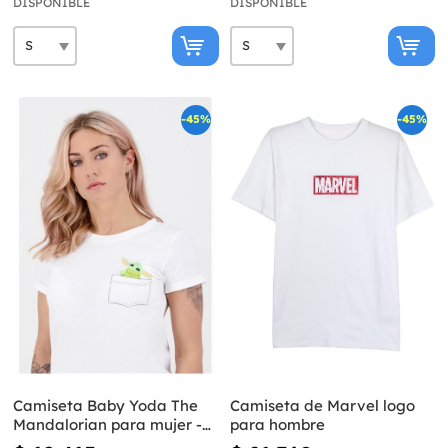
DISPONIBLE
DISPONIBLE
-45%
-45%
Camiseta Baby Yoda The
Camiseta de Marvel logo
Mandalorian para mujer -
para hombre
Star Wars