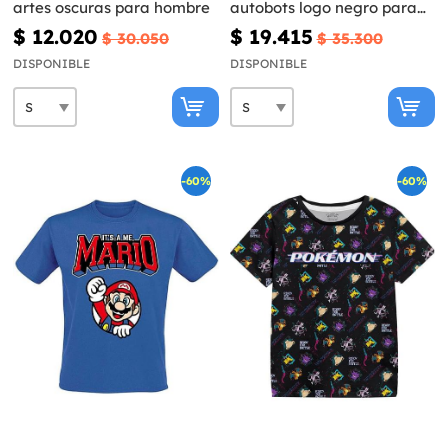
artes oscuras para hombre
autobots logo negro para
adulto
$ 12.020
$ 19.415
$ 30.050
$ 35.300
DISPONIBLE
DISPONIBLE
-60%
-60%