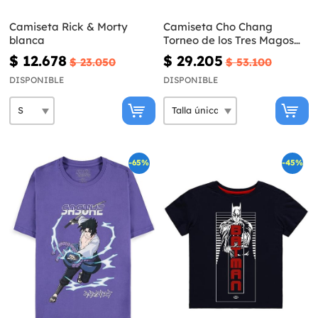
Camiseta Rick & Morty
Camiseta Cho Chang
blanca
Torneo de los Tres Magos
para niños - Harry Potter
$ 12.678
$ 29.205
$ 23.050
$ 53.100
DISPONIBLE
DISPONIBLE
-65%
-45%