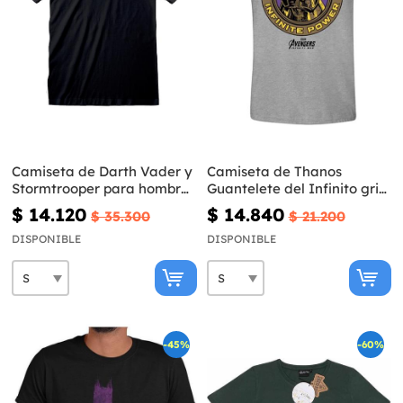
Camiseta de Darth Vader y
Camiseta de Thanos
Stormtrooper para hombre
Guantelete del Infinito gris-
- Star Wars
Vengadores Infinity War
$ 14.120
$ 14.840
$ 35.300
$ 21.200
DISPONIBLE
DISPONIBLE
-45%
-60%