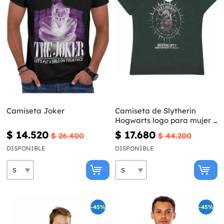
Camiseta Joker
Camiseta de Slytherin
Hogwarts logo para mujer -
Harry Potter
$ 14.520
$ 17.680
$ 26.400
$ 44.200
DISPONIBLE
DISPONIBLE
-45%
-45%