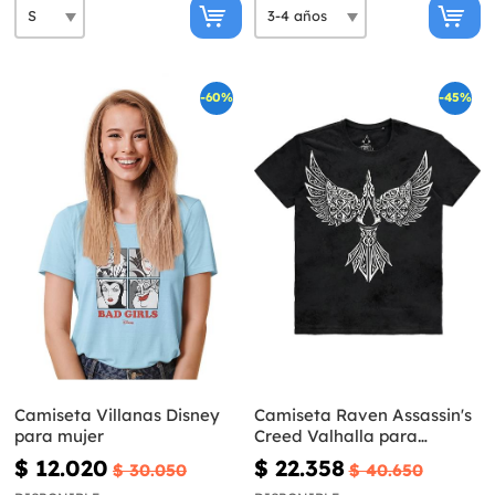
-60%
-45%
Camiseta Villanas Disney
Camiseta Raven Assassin's
para mujer
Creed Valhalla para
hombre
$ 12.020
$ 22.358
$ 30.050
$ 40.650