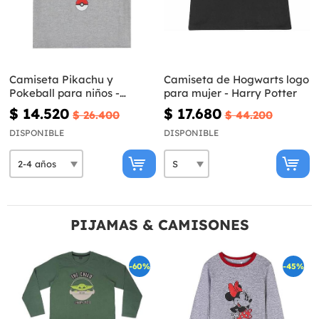
Camiseta Pikachu y
Camiseta de Hogwarts logo
Pokeball para niños -
para mujer - Harry Potter
Pokémon
$ 14.520
$ 17.680
$ 26.400
$ 44.200
DISPONIBLE
DISPONIBLE
PIJAMAS & CAMISONES
-60%
-45%