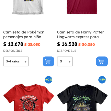
Camiseta de Pokémon
Camiseta de Harry Potter
personajes para niño
Hogwarts express para
hombre
$ 12.678
$ 16.528
$ 23.050
$ 30.050
DISPONIBLE
DISPONIBLE
-60%
-45%