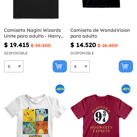
Camiseta Nagini Wizards
Camiseta de WandaVision
Unite para adulto - Harry
para adulto
Potter
$ 19.415
$ 14.520
$ 35.300
$ 26.400
DISPONIBLE
DISPONIBLE
-45%
-45%