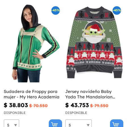
-45%
-45%
Sudadera de Froppy para
Jersey navideño Baby
mujer - My Hero Academia
Yoda The Mandalorian
para hombre - Star Wars
$ 38.803
$ 43.753
$ 70.550
$ 79.550
DISPONIBLE
DISPONIBLE