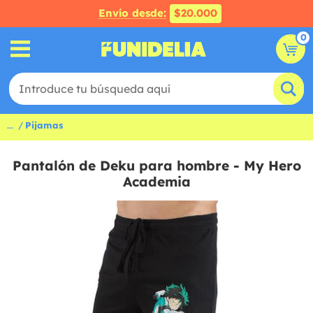
Envío desde:
$20.000
0
...
Pijamas
Pantalón de Deku para hombre - My Hero
Academia