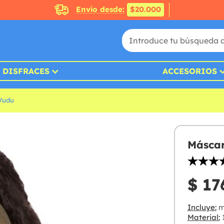
Envío desde:
$20.000
DISFRACES
ACCESORIOS
 Vudu
Máscar
$ 17
Incluye:
m
Material: