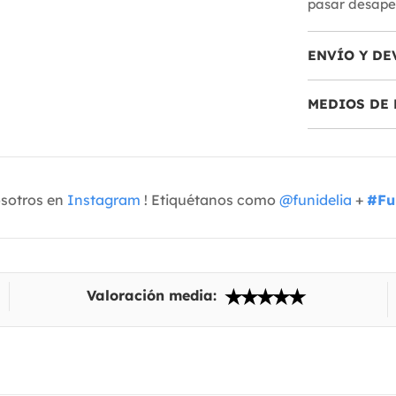
pasar desaper
ENVÍO Y DE
MEDIOS DE 
osotros en
Instagram
! Etiquétanos como
@funidelia
+
#Fu
Valoración media: