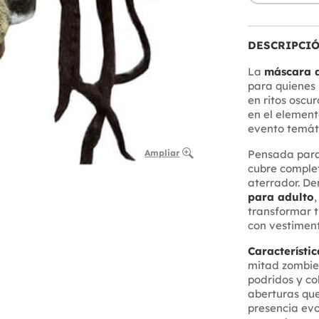
DESCRIPCI
La
máscara d
para quienes 
en ritos oscur
en el element
evento temát
Ampliar
Pensada para 
cubre complet
aterrador. De
para adulto
,
transformar tu
con vestiment
Característic
mitad zombie 
podridos y co
aberturas que
presencia evo