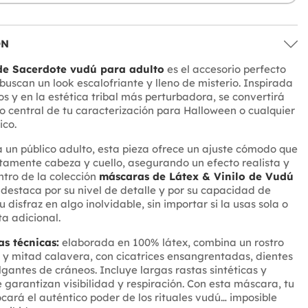
ÓN
e Sacerdote vudú para adulto
es el accesorio perfecto
buscan un look escalofriante y lleno de misterio. Inspirada
os y en la estética tribal más perturbadora, se convertirá
o central de tu caracterización para Halloween o cualquier
ico.
un público adulto, esta pieza ofrece un ajuste cómodo que
amente cabeza y cuello, asegurando un efecto realista y
ntro de la colección
máscaras de Látex & Vinilo de Vudú
 destaca por su nivel de detalle y por su capacidad de
 disfraz en algo inolvidable, sin importar si la usas sola o
a adicional.
as técnicas:
elaborada en 100% látex, combina un rostro
y mitad calavera, con cicatrices ensangrentadas, dientes
lgantes de cráneos. Incluye largas rastas sintéticas y
 garantizan visibilidad y respiración. Con esta máscara, tu
cará el auténtico poder de los rituales vudú… imposible