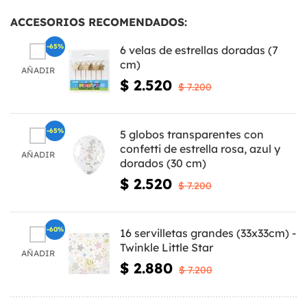
ACCESORIOS RECOMENDADOS:
-65%
6 velas de estrellas doradas (7
cm)
AÑADIR
$ 2.520
$ 7.200
-65%
5 globos transparentes con
confetti de estrella rosa, azul y
AÑADIR
dorados (30 cm)
$ 2.520
$ 7.200
-60%
16 servilletas grandes (33x33cm) -
Twinkle Little Star
AÑADIR
$ 2.880
$ 7.200