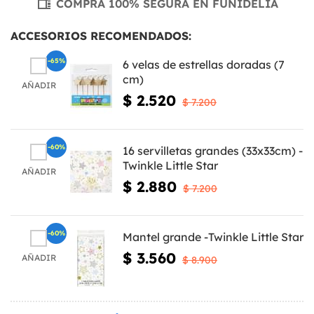
COMPRA 100% SEGURA EN FUNIDELIA
ACCESORIOS RECOMENDADOS:
-65%
6 velas de estrellas doradas (7
cm)
AÑADIR
$ 2.520
$ 7.200
-60%
16 servilletas grandes (33x33cm) -
Twinkle Little Star
AÑADIR
$ 2.880
$ 7.200
-60%
Mantel grande -Twinkle Little Star
$ 3.560
AÑADIR
$ 8.900