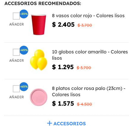
ACCESORIOS RECOMENDADOS:
-35%
8 vasos color rojo - Colores lisos
$ 2.405
AÑADIR
$ 3.700
-65%
10 globos color amarillo - Colores
lisos
AÑADIR
$ 1.295
$ 3.700
-65%
8 platos color rosa palo (23cm) -
Colores lisos
AÑADIR
$ 1.575
$ 4.500
ACCESORIOS