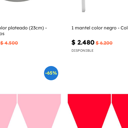
olor plateado (23cm) -
1 mantel color negro - Col
sos
$ 2.480
$ 4.500
$ 6.200
DISPONIBLE
-65%