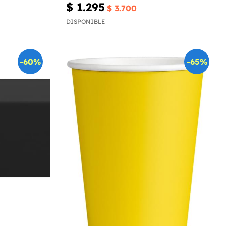
$ 1.295
$ 3.700
DISPONIBLE
-60%
-65%