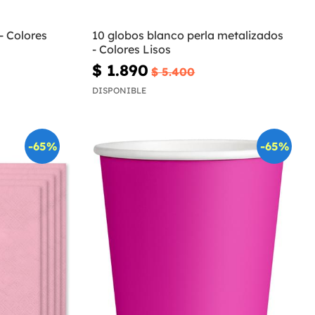
- Colores
10 globos blanco perla metalizados
- Colores Lisos
$ 1.890
$ 5.400
DISPONIBLE
-65%
-65%