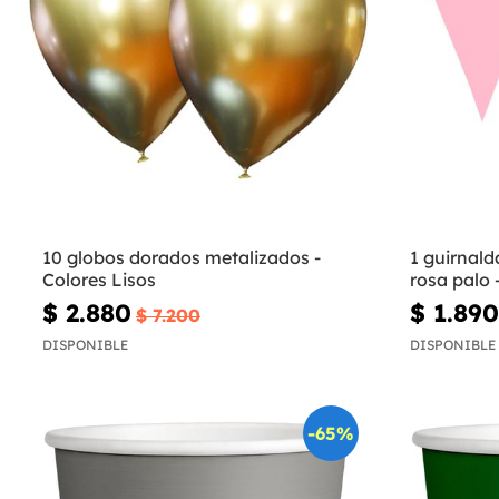
10 globos dorados metalizados -
1 guirnald
Colores Lisos
rosa palo -
$ 2.880
$ 1.890
$ 7.200
DISPONIBLE
DISPONIBLE
-65%