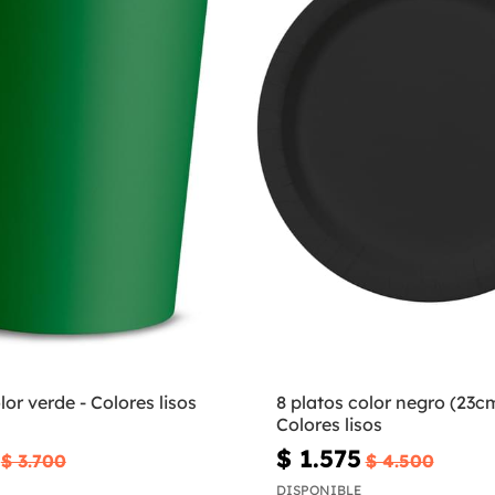
lor verde - Colores lisos
8 platos color negro (23cm
Colores lisos
$ 1.575
$ 3.700
$ 4.500
DISPONIBLE