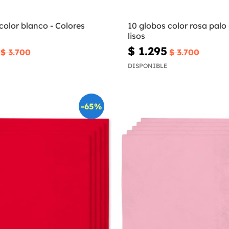
color blanco - Colores
10 globos color rosa palo 
lisos
$ 1.295
$ 3.700
$ 3.700
DISPONIBLE
-65%