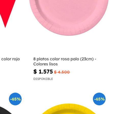
 color rojo
8 platos color rosa palo (23cm) -
Colores lisos
$ 1.575
$ 4.500
DISPONIBLE
-65%
-65%