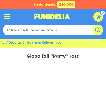
Envío desde:
$20.000
0
...
Decoración de fiesta Colores lisos
Globo foil "Party" rosa