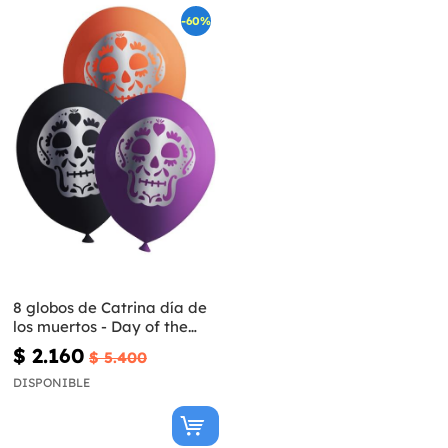
-60%
8 globos de Catrina día de
los muertos - Day of the
Dead
$ 2.160
$ 5.400
DISPONIBLE