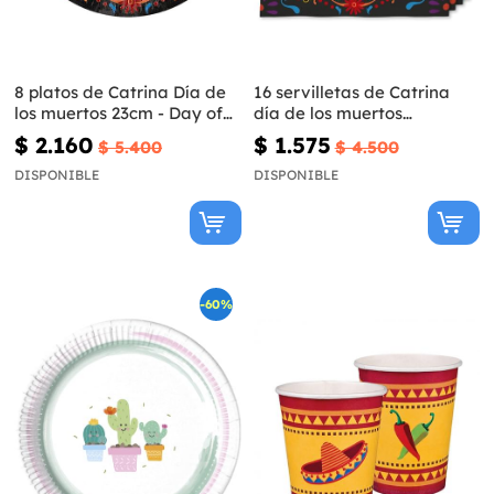
8 platos de Catrina Día de
16 servilletas de Catrina
los muertos 23cm - Day of
día de los muertos
the Dead
(33x33cm) -Day of the Dead
$ 2.160
$ 1.575
$ 5.400
$ 4.500
DISPONIBLE
DISPONIBLE
-60%