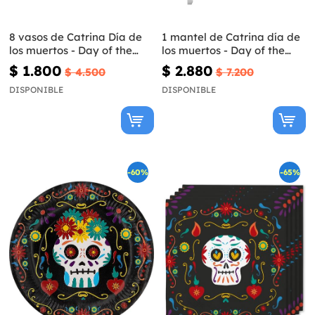
8 vasos de Catrina Día de
1 mantel de Catrina día de
los muertos - Day of the
los muertos - Day of the
Dead
Dead
$ 1.800
$ 2.880
$ 4.500
$ 7.200
DISPONIBLE
DISPONIBLE
-60%
-65%