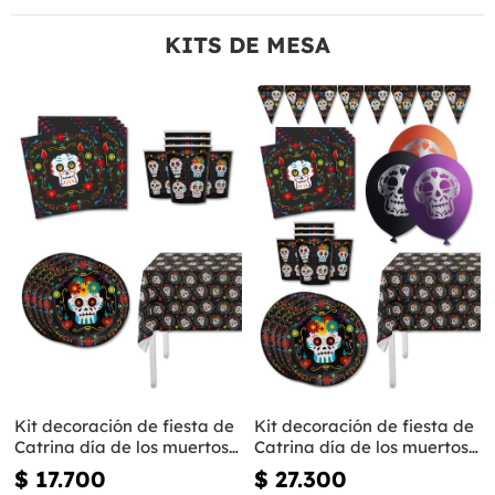
KITS DE MESA
Kit decoración de fiesta de
Kit decoración de fiesta de
Catrina día de los muertos
Catrina día de los muertos
para 8 personas - Day of
Premium para 8 personas -
$ 17.700
$ 27.300
the Dead
Day of the Dead