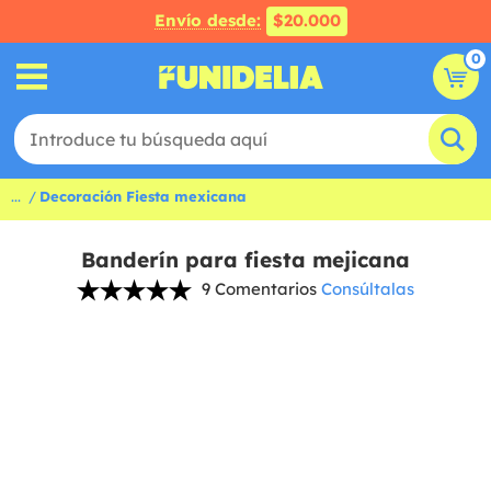
Envío desde:
$20.000
0
...
Decoración Fiesta mexicana
Banderín para fiesta mejicana
9 Comentarios
Consúltalas