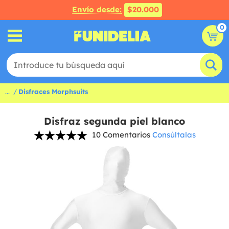
Envío desde:
$20.000
0
...
Disfraces Morphsuits
Disfraz segunda piel blanco
10 Comentarios
Consúltalas