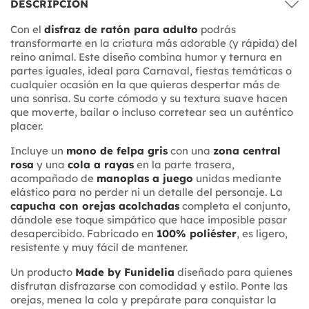
DESCRIPCIÓN
Con el
disfraz de ratón para adulto
podrás
transformarte en la criatura más adorable (y rápida) del
reino animal. Este diseño combina humor y ternura en
partes iguales, ideal para Carnaval, fiestas temáticas o
cualquier ocasión en la que quieras despertar más de
una sonrisa. Su corte cómodo y su textura suave hacen
que moverte, bailar o incluso corretear sea un auténtico
placer.
Incluye un
mono de felpa gris
con una
zona central
rosa
y una
cola a rayas
en la parte trasera,
acompañado de
manoplas a juego
unidas mediante
elástico para no perder ni un detalle del personaje. La
capucha con orejas acolchadas
completa el conjunto,
dándole ese toque simpático que hace imposible pasar
desapercibido. Fabricado en
100% poliéster
, es ligero,
resistente y muy fácil de mantener.
Un producto
Made by Funidelia
diseñado para quienes
disfrutan disfrazarse con comodidad y estilo. Ponte las
orejas, menea la cola y prepárate para conquistar la