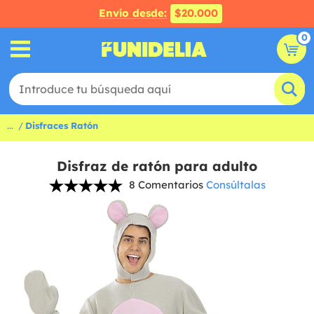
Envío desde:
$20.000
0
...
Disfraces Ratón
Disfraz de ratón para adulto
8 Comentarios
Consúltalas