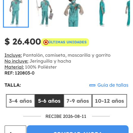
$ 26.400
ÚLTIMAS UNIDADES
Incluye:
Pantalón, camiseta, mascarilla y gorrito
No incluye:
Jeringuilla y hacha
Material:
100% Poliéster
REF: 120803-0
TALLA:
Guía de tallas
3-4 años
5-6 años
7-9 años
10-12 años
RECIBE 2026-08-11