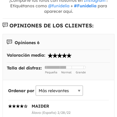
¡Comparte tus fotos con nosotros en
Instagram
!
Etiquétanos como
@funidelia
+
#Funidelia
para
aparecer aquí.
OPINIONES DE LOS CLIENTES:
Opiniones 6
Valoración media:
Talla del disfraz:
Ordenar por
MAIDER
Álava (España) 2/28/22