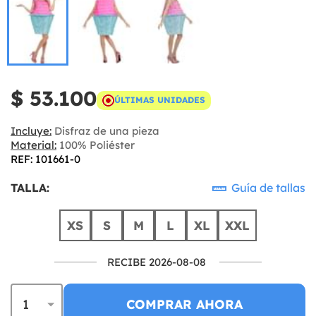
$ 53.100
ÚLTIMAS UNIDADES
Incluye:
Disfraz de una pieza
Material:
100% Poliéster
REF: 101661-0
TALLA:
Guía de tallas
XS
S
M
L
XL
XXL
RECIBE 2026-08-08
COMPRAR AHORA