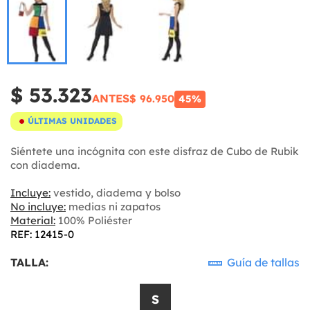
$ 53.323
ANTES
$ 96.950
45%
ÚLTIMAS UNIDADES
Siéntete una incógnita con este disfraz de Cubo de Rubik
con diadema.
Incluye:
vestido, diadema y bolso
No incluye:
medias ni zapatos
Material:
100% Poliéster
REF: 12415-0
TALLA:
Guía de tallas
S