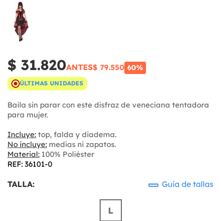
$ 31.820
ANTES
$ 79.550
60%
ÚLTIMAS UNIDADES
Baila sin parar con este disfraz de veneciana tentadora
para mujer.
Incluye:
top, falda y diadema.
No incluye:
medias ni zapatos.
Material:
100% Poliéster
REF: 36101-0
TALLA:
Guía de tallas
L