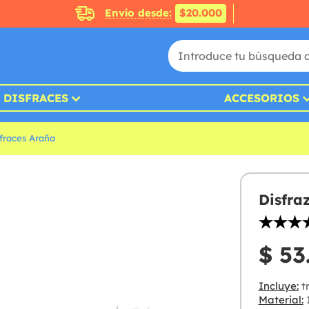
Envío desde:
$20.000
DISFRACES
ACCESORIOS
fraces Araña
Disfra
$ 53
Incluye:
tr
Material:
1