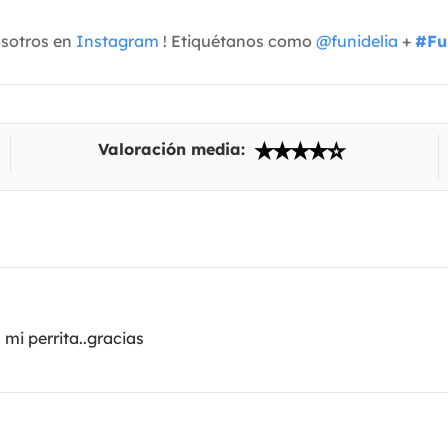
osotros en
Instagram
! Etiquétanos como
@funidelia
+
#Fu
Valoración media:
mi perrita..gracias