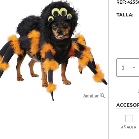
REF: 4255
TALLA:
Ampliar
ACCESO
AÑADIR