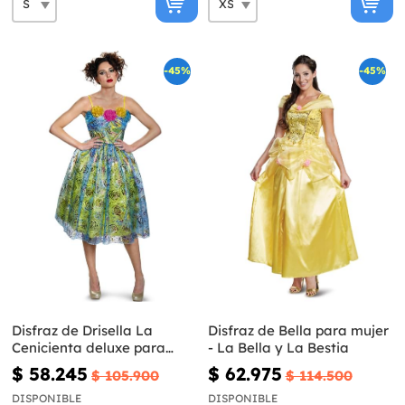
-45%
-45%
Disfraz de Drisella La
Disfraz de Bella para mujer
Cenicienta deluxe para
- La Bella y La Bestia
mujer
$ 58.245
$ 62.975
$ 105.900
$ 114.500
DISPONIBLE
DISPONIBLE