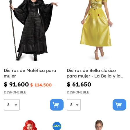
Disfraz de Maléfica para
Disfraz de Bella clásico
mujer
para mujer - La Bella y la
Bestia
$ 91.600
$ 61.650
$ 114.500
DISPONIBLE
DISPONIBLE
-35%