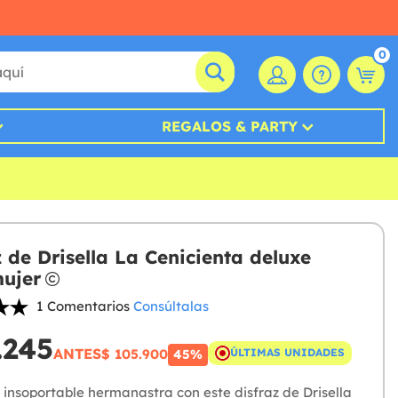
0
REGALOS & PARTY
z de Drisella La Cenicienta deluxe
ujer
1 Comentarios
Consúltalas
.245
ANTES
$ 105.900
ÚLTIMAS UNIDADES
45%
 insoportable hermanastra con este disfraz de Drisella