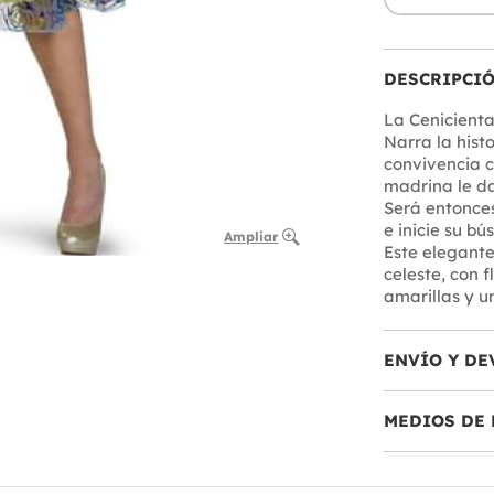
DESCRIPCI
La Cenicienta
Narra la hist
convivencia 
madrina le da
Será entonce
e inicie su bú
Ampliar
Este elegante 
celeste, con f
amarillas y u
ENVÍO Y DE
MEDIOS DE 