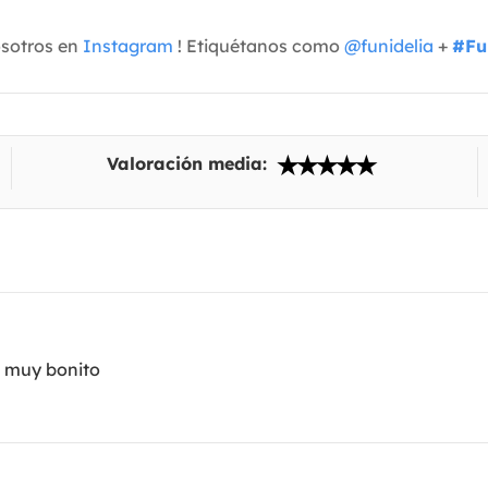
osotros en
Instagram
! Etiquétanos como
@funidelia
+
#Fu
Valoración media:
s muy bonito