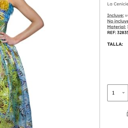
La Cenici
Incluye:
ve
No incluye
Material:
1
REF: 3283
TALLA: