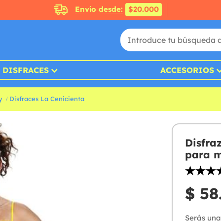
Envío desde:
$20.000
DISFRACES
ACCESORIOS
y
Disfraces La Cenicienta
Disfra
para m
$ 58
Serás una