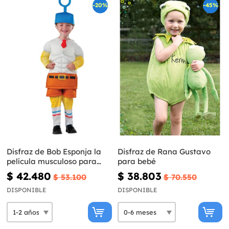
-20%
-45%
Disfraz de Bob Esponja la
Disfraz de Rana Gustavo
película musculoso para
para bebé
bebé
$ 42.480
$ 38.803
$ 53.100
$ 70.550
DISPONIBLE
DISPONIBLE