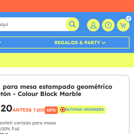
0
REGALOS & PARTY
i para mesa estampado geométrico
tón - Colour Block Marble
520
ANTES
$ 7.200
ÚLTIMAS UNIDADES
65%
onfeti variado para mesa
00% Foil