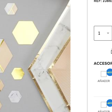
REF: 1086
ACCESO
-65
AÑADIR
-45
AÑADIR