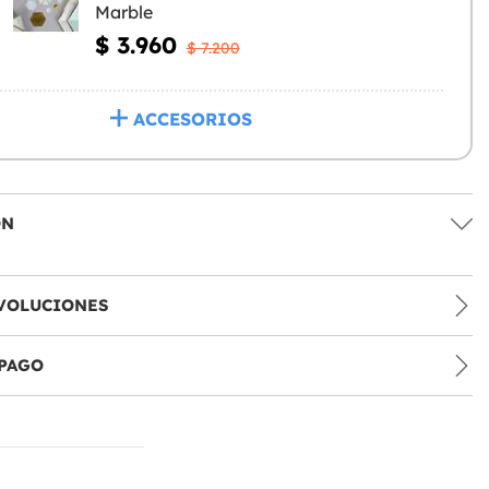
Marble
$ 3.960
$ 7.200
ACCESORIOS
ÓN
VOLUCIONES
PAGO