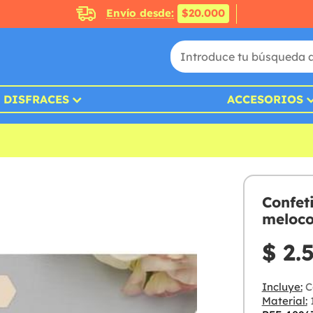
Envío desde:
$20.000
DISFRACES
ACCESORIOS
Confet
meloco
$ 2.
Incluye:
C
Material:
1