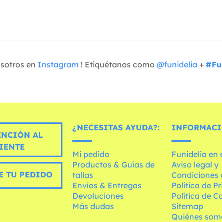
osotros en
Instagram
! Etiquétanos como
@funidelia
+
#Fu
¿NECESITAS AYUDA?:
INFORMACI
ENCIÓN AL
IENTE
Mi pedido
Funidelia en
Productos & Guías de
Aviso legal y
E TU PEDIDO
tallas
Condiciones 
Envíos & Entregas
Política de P
Devoluciones
Política de C
Más dudas
Sitemap
Quiénes som