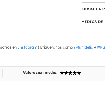
ENVÍO Y DE
MEDIOS DE 
osotros en
Instagram
! Etiquétanos como
@funidelia
+
#Fu
Valoración media: