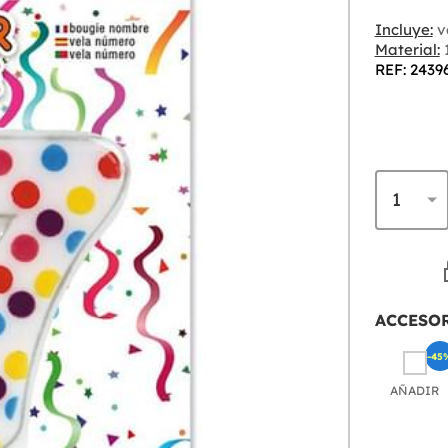
Incluye:
v
Material:
REF: 2439
ACCESO
-45
AÑADIR