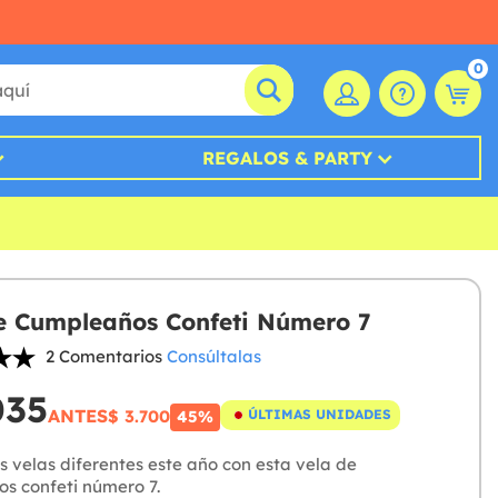
0
REGALOS & PARTY
e Cumpleaños Confeti Número 7
2 Comentarios
Consúltalas
035
ANTES
$ 3.700
ÚLTIMAS UNIDADES
45%
s velas diferentes este año con esta vela de
s confeti número 7.