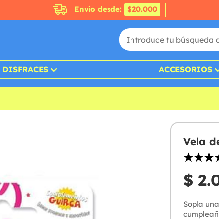
Envío desde:
$20.000
DISFRACES
ACCESORIOS
Vela d
$ 2.
Sopla una
cumpleaño