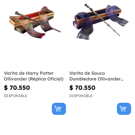
Varita de Harry Potter
Varita de Sauco
Ollivander (Réplica Oficial)
Dumbledore Ollivander
(Réplica Oficial) - Harry
$ 70.550
$ 70.550
Potter
DISPONIBLE
DISPONIBLE