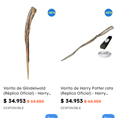
-45%
-45%
Varita de Glindelwald
Varita de Harry Potter rota
(Réplica Oficial) - Harry
(Replica Oficial) - Harry
Potter y las Reliquias de la
Potter y las Reliquias de la
$ 34.953
$ 34.953
$ 63.550
$ 63.550
Muerte
Muerte
DISPONIBLE
DISPONIBLE