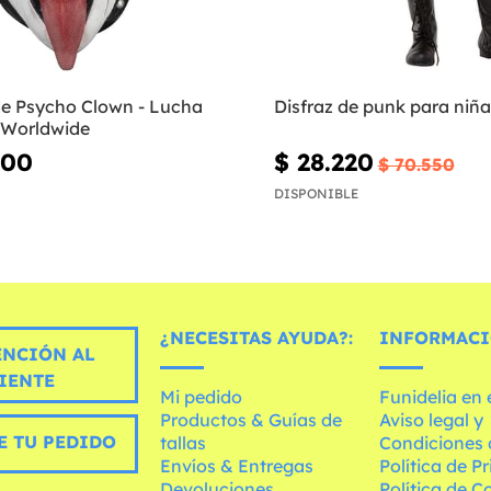
e Psycho Clown - Lucha
Disfraz de punk para niña
 Worldwide
900
$ 28.220
$ 70.550
DISPONIBLE
¿NECESITAS AYUDA?:
INFORMACI
ENCIÓN AL
IENTE
Mi pedido
Funidelia en
Productos & Guías de
Aviso legal y
E TU PEDIDO
tallas
Condiciones 
Envíos & Entregas
Política de P
Devoluciones
Política de C