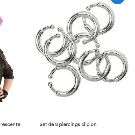
orescente
Set de 8 piercings clip on