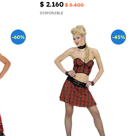
$ 2.160
$ 5.400
DISPONIBLE
-60%
-45%