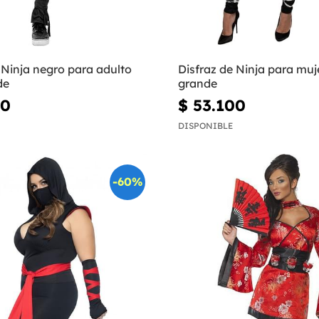
 Ninja negro para adulto
Disfraz de Ninja para muje
de
grande
00
$ 53.100
DISPONIBLE
-60%