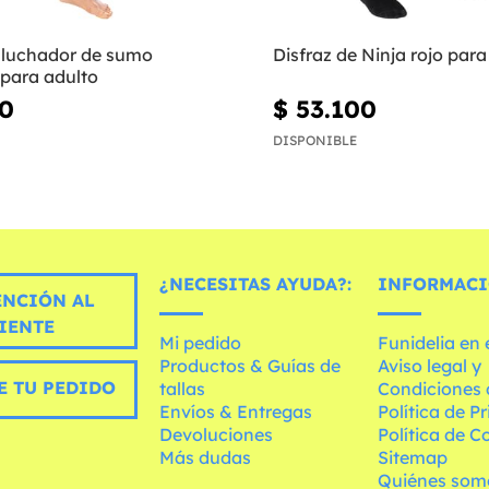
e luchador de sumo
Disfraz de Ninja rojo para
 para adulto
50
$ 53.100
DISPONIBLE
¿NECESITAS AYUDA?:
INFORMACI
ENCIÓN AL
IENTE
Mi pedido
Funidelia en
Productos & Guías de
Aviso legal y
E TU PEDIDO
tallas
Condiciones 
Envíos & Entregas
Política de P
Devoluciones
Política de C
Más dudas
Sitemap
Quiénes som