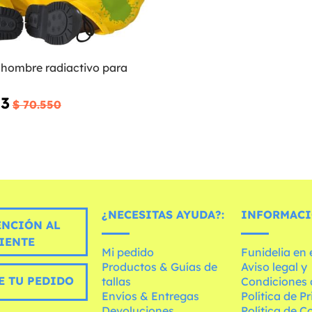
 hombre radiactivo para
03
$ 70.550
¿NECESITAS AYUDA?:
INFORMACI
ENCIÓN AL
IENTE
Mi pedido
Funidelia en
Productos & Guías de
Aviso legal y
E TU PEDIDO
tallas
Condiciones 
Envíos & Entregas
Política de P
Devoluciones
Política de C