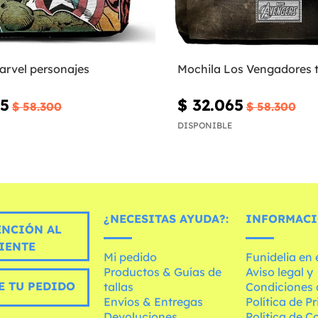
arvel personajes
Mochila Los Vengadores 
65
$ 32.065
$ 58.300
$ 58.300
DISPONIBLE
¿NECESITAS AYUDA?:
INFORMACI
ENCIÓN AL
IENTE
Mi pedido
Funidelia en
Productos & Guías de
Aviso legal y
E TU PEDIDO
tallas
Condiciones 
Envíos & Entregas
Política de P
Devoluciones
Política de C