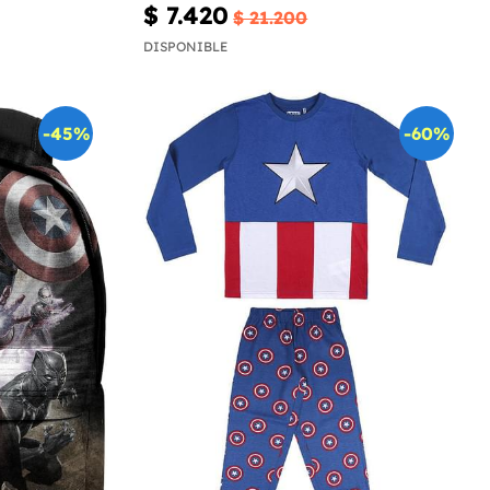
$ 7.420
$ 21.200
DISPONIBLE
-45%
-60%