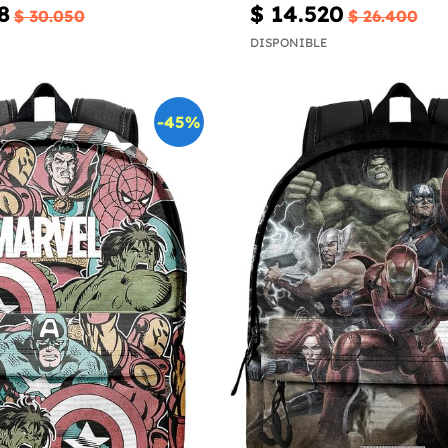
8
$ 14.520
$ 30.050
$ 26.400
DISPONIBLE
-45%