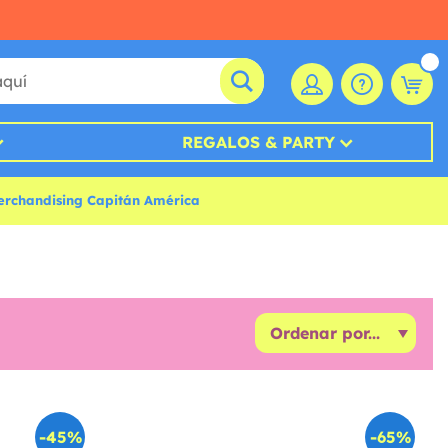
REGALOS & PARTY
erchandising Capitán América
-45%
-65%