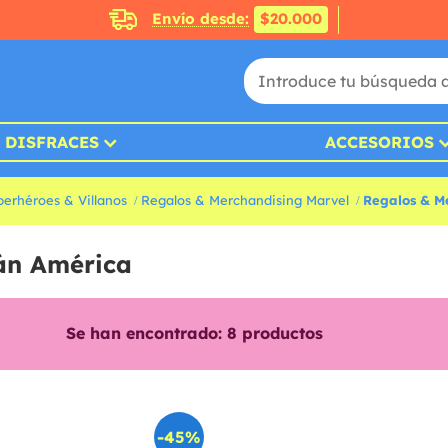
Envío desde:
$20.000
DISFRACES
ACCESORIOS
erhéroes & Villanos
Regalos & Merchandising Marvel
Regalos & M
án América
Se han encontrado:
8
productos
-45%