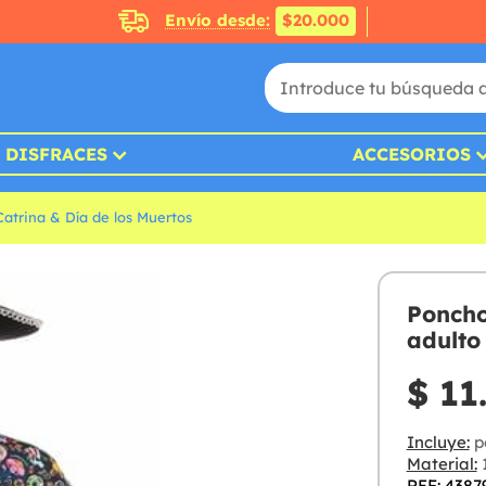
Envío desde:
$20.000
DISFRACES
ACCESORIOS
Catrina & Día de los Muertos
Poncho
adulto
$ 11
Incluye:
p
Material:
1
REF: 4387