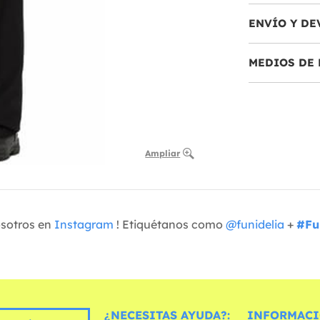
ENVÍO Y DE
MEDIOS DE 
Ampliar
osotros en
Instagram
! Etiquétanos como
@funidelia
+
#Fu
¿NECESITAS AYUDA?:
INFORMACI