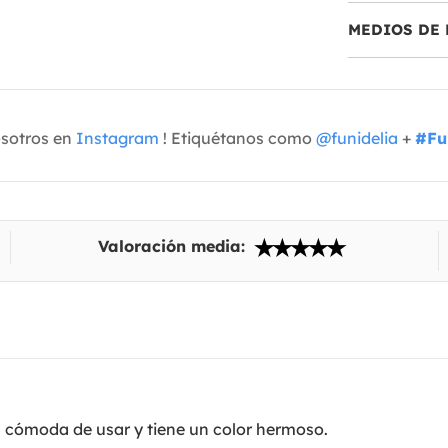
MEDIOS DE 
osotros en
Instagram
! Etiquétanos como
@funidelia
+
#Fu
Valoración media:
es cómoda de usar y tiene un color hermoso.