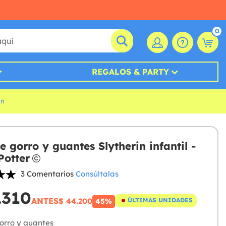
0
REGALOS & PARTY
in
 gorro y guantes Slytherin infantil -
Potter
3 Comentarios
Consúltalas
.310
ANTES
$ 44.200
ÚLTIMAS UNIDADES
45%
orro y guantes