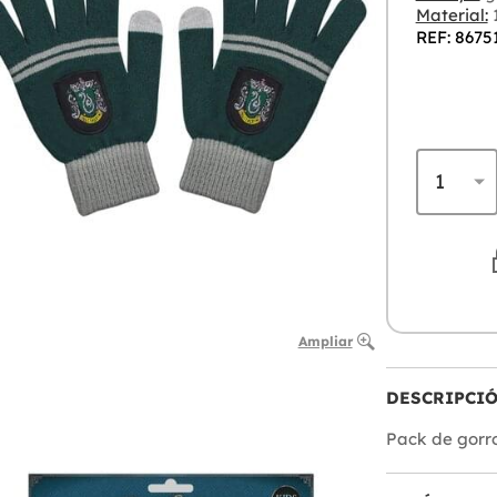
Material:
1
REF: 8675
Ampliar
DESCRIPCI
Pack de gorro