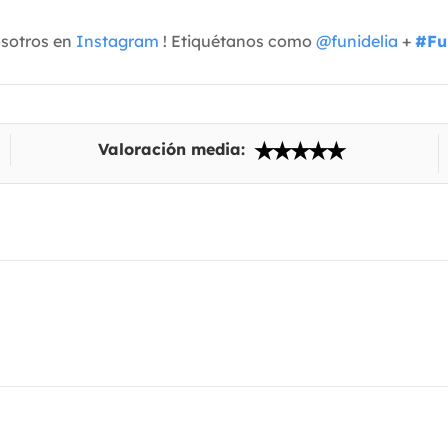
osotros en
Instagram
! Etiquétanos como
@funidelia
+
#Fu
Valoración media: