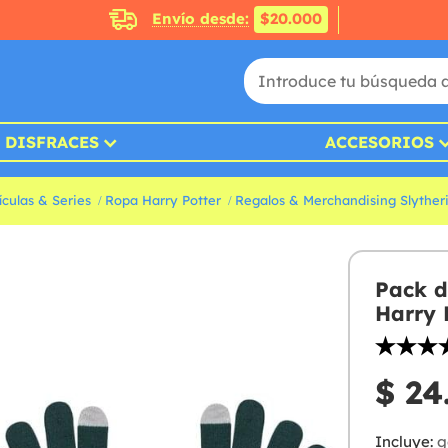
Envío desde:
$20.000
DISFRACES
ACCESORIOS
culas & Series
Ropa Harry Potter
Regalos & Merchandising Slyther
Pack de
Harry 
$ 24
Incluye:
g