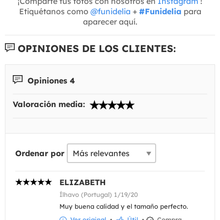
¡Comparte tus fotos con nosotros en
Instagram
!
Etiquétanos como
@funidelia
+
#Funidelia
para
aparecer aquí.
OPINIONES DE LOS CLIENTES:
Opiniones 4
Valoración media:
Ordenar por
ELIZABETH
Ílhavo (Portugal) 1/19/20
Muy buena calidad y el tamaño perfecto.
Ver original
•
Útil
•
Compra