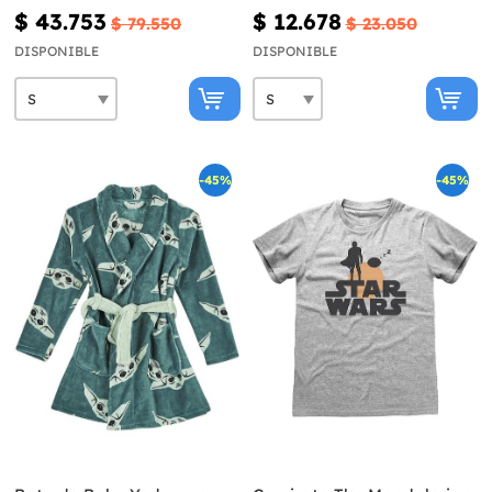
para hombre - Star Wars
Star Wars
$ 43.753
$ 12.678
$ 79.550
$ 23.050
DISPONIBLE
DISPONIBLE
-45%
-45%