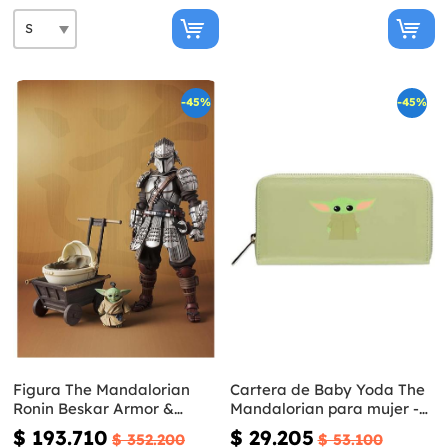
-45%
-45%
Figura The Mandalorian
Cartera de Baby Yoda The
Ronin Beskar Armor &
Mandalorian para mujer -
Grogu - Star Wars
Star Wars
$ 193.710
$ 29.205
$ 352.200
$ 53.100