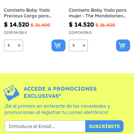
Camiseta Baby Yoda
Camiseta Baby Yoda para
Precious Cargo para
mujer - The Mandalorian
hombre - The Mandalorian
Star Wars
$ 14.520
$ 14.520
$ 26.400
$ 26.400
Star Wars
DISPONIBLE
DISPONIBLE
ACCEDE A PROMOCIONES
EXCLUSIVAS*
¡Sé el primero en enterarte de las novedades y
promociones al registrar tu correo eletrónico!
SUSCRÍBETE