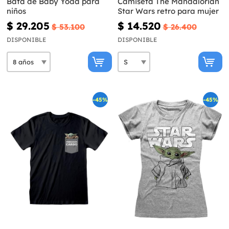
Bata de Baby Yoda para
Camiseta The Mandalorian
niños
Star Wars retro para mujer
$ 29.205
$ 14.520
$ 53.100
$ 26.400
DISPONIBLE
DISPONIBLE
-45%
-45%