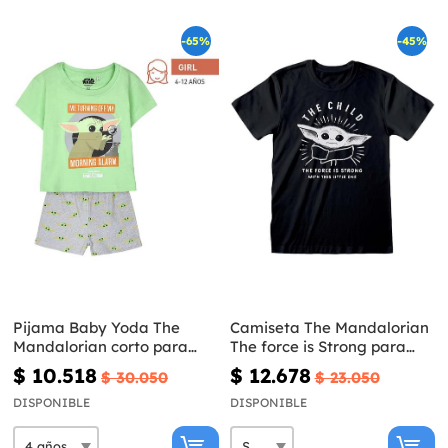
-65%
-45%
Pijama Baby Yoda The
Camiseta The Mandalorian
Mandalorian corto para
The force is Strong para
niña - Star Wars
adulto - Star Wars
$ 10.518
$ 12.678
$ 30.050
$ 23.050
DISPONIBLE
DISPONIBLE