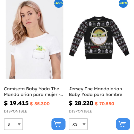
-45%
-60%
Camiseta Baby Yoda The
Jersey The Mandalorian
Mandalorian para mujer -
Baby Yoda para hombre
Star Wars
$ 19.415
$ 28.220
$ 35.300
$ 70.550
DISPONIBLE
DISPONIBLE