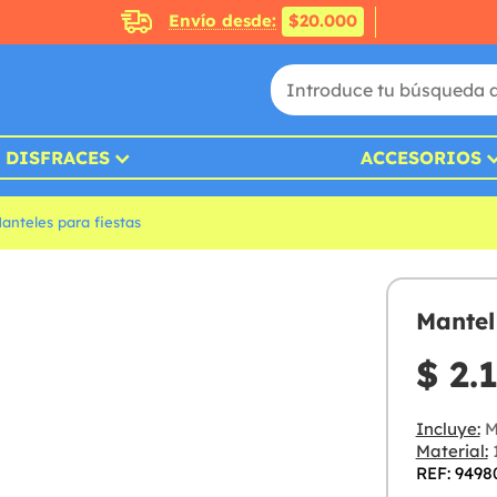
Envío desde:
$20.000
DISFRACES
ACCESORIOS
anteles para fiestas
Mantel
$ 2.
Incluye:
M
Material:
1
REF: 9498