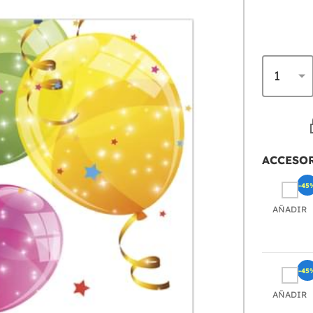
ACCESO
-45
AÑADIR
-45
AÑADIR